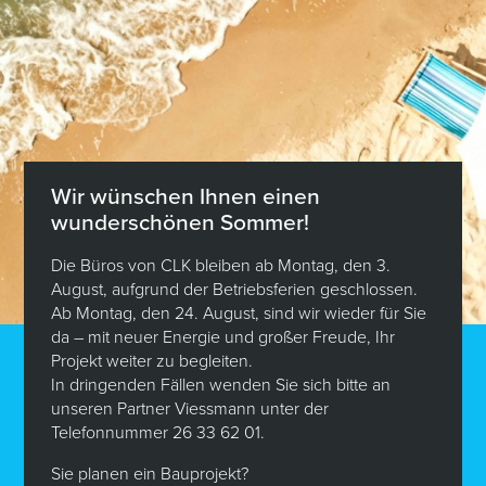
FERRIS unter +352 621 206 511.
Verkaufspreis: 640.000 Eur.*.
*Die Maklergebühren werden von der verkaufenden
Partei getragen.
530.000 €
Grundstück in DALHEIM Lot 1
Wir wünschen Ihnen einen
wunderschönen Sommer!
Grundstück
3.28 Ar
Die Büros von CLK bleiben ab Montag, den 3.
August, aufgrund der Betriebsferien geschlossen.
Ab Montag, den 24. August, sind wir wieder für Sie
da – mit neuer Energie und großer Freude, Ihr
Projekt weiter zu begleiten.
In dringenden Fällen wenden Sie sich bitte an
unseren Partner Viessmann unter der
Telefonnummer 26 33 62 01.
Sie planen ein Bauprojekt?