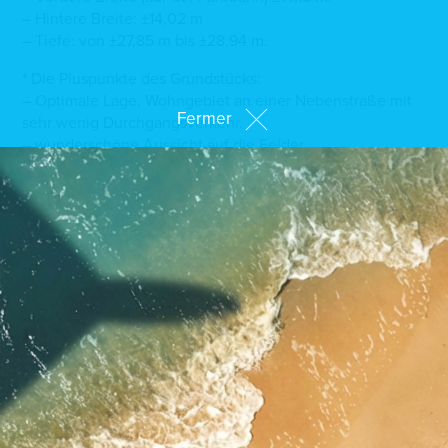
– Hintere Breite: ±14,02 m
– Tiefe: von ±27,85 m bis ±28,94 m.
* Die Pluspunkte des Grundstücks:
– Optimale Lage, Wohngebiet an einer Nebenstraße mit
Fermer
sehr wenig Durchgangsverkehr.
– wunderschöne Aussicht auf die Felder
– ohne Bauvertrag: sehr seltene Gelegenheit
Die Gemeinde Dalheim, die weniger als 15 km von
Luxemburg-Stadt entfernt liegt, hat einiges zu bieten, um
ihre Bewohner zu begeistern. Seine geografische Lage (6
km von der A13 entfernt), seine grüne Umgebung und
seine schulische und außerschulische Infrastruktur
machen Dalheim zu einem idealen und bei Familien sehr
beliebten Lebensort.
Pläne auf Anfrage
Für weitere Informationen und zur Vereinbarung eines
Termins stehe ich Ihnen gerne zur Verfügung: Jamie