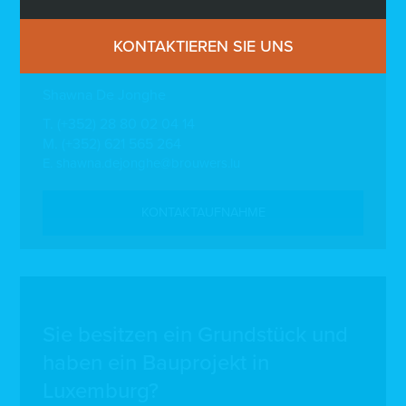
KONTAKTIEREN SIE UNS
Ihr Berater
Shawna De Jonghe
T.
(+352) 28 80 02 04 14
M.
(+352) 621 565 264
E.
shawna.dejonghe@brouwers.lu
KONTAKTAUFNAHME
Sie besitzen ein Grundstück und
haben ein Bauprojekt in
Luxemburg?