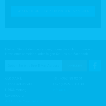
LASSEN SIE UNS ÜBER IHR PROJEKT SPRECHEN
Bleiben Sie auf dem Laufenden, indem Sie sich zu unserem
Newsletter anmelden, oder folgen Sie uns auf Facebook.
ANMELDEN
CLK S.À.R.L
Tél :
(+352) 88 82 01
2 zone industrielle
Fax : (+352) 88 83 30
L-9166 Mertzig
info@clk.lu
Luxembourg
Auf Google Maps ansehen