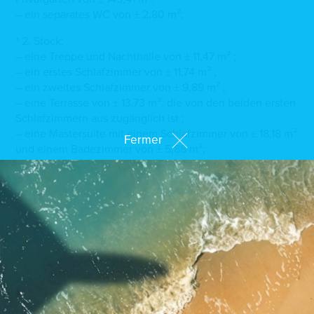
– ein separates WC von ± 2,80 m²;
* 2. Stock:
– eine Treppe und Nachthalle von ± 11,47 m² ;
– ein erstes Schlafzimmer von ± 11,74 m² ;
– ein zweites Schlafzimmer von ± 9,89 m² ;
– eine Terrasse von ± 13,73 m², die von den beiden ersten
Schlafzimmern aus zugänglich ist ;
– eine Mastersuite mit einem Schlafzimmer von ± 18,18 m²
Fermer
und einem Badezimmer von ± 5,88 m²;
– ein separates WC von ± 1,66 m² ;
– ein Badezimmer von ± 3,75 m² ;
– eine Waschküche von ± 6,41 m² ;
– ein Lüftungsraum von ± 1,85 m² ;
* Die Pluspunkte dieses Objekts:
– ruhige Lage, Nebenachse
– schöner freier Blick
– AAA-Passivbauweise mit niedrigem Energieverbrauch
– Fußbodenheizung in allen Wohnräumen