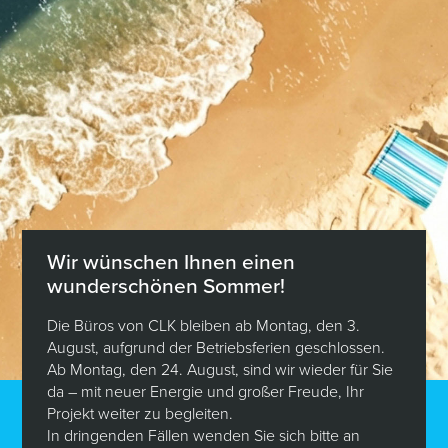
– kontrollierte mechanische Belüftung
– Luft-Wasser-Wärmepumpe
– elektrische Jalousien und Rollläden
– große Auswahl an hochwertigen Oberflächen
– persönliche Begleitung durch einen Innenarchitekten
bei der Auswahl der Oberflächen im Preis inbegriffen
– Malerarbeiten inbegriffen
Für weitere Informationen und zur Vereinbarung eines
Termins stehe ich Ihnen gerne zur Verfügung: Shawna De
Jonghe unter (+352) 621 565 264.
Verkaufspreis: 1.270.770 Eur.*.
Wir wünschen Ihnen einen
wunderschönen Sommer!
*inkl. 3% MwSt. (vorbehaltlich der Annahme durch die
Administration de l’Enregistrement et Domaines).
Die Büros von CLK bleiben ab Montag, den 3.
Die Maklergebühren werden von der verkaufenden Partei
August, aufgrund der Betriebsferien geschlossen.
getragen.
Ab Montag, den 24. August, sind wir wieder für Sie
da – mit neuer Energie und großer Freude, Ihr
Die Bilder sind nicht vertraglich bindend.
Projekt weiter zu begleiten.
Innenansichten als Vorschlag für die Einrichtung.
In dringenden Fällen wenden Sie sich bitte an