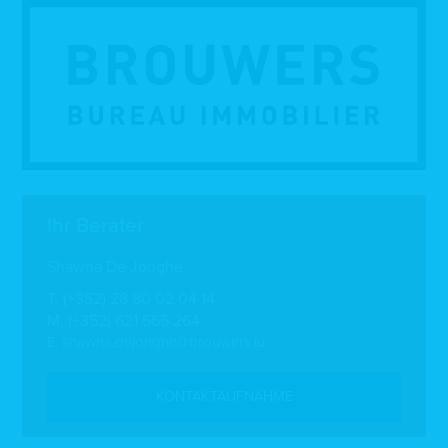
Ihr Berater
Shawna De Jonghe
T.
(+352) 28 80 02 04 14
M.
(+352) 621 565 264
E.
shawna.dejonghe@brouwers.lu
KONTAKTAUFNAHME