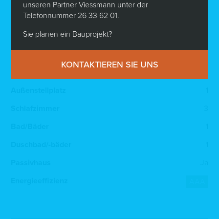
unseren Partner Viessmann unter der
1.270.770 €
Telefonnummer 26 33 62 01.
Oberanven – Duplex lot 1.2
Sie planen ein Bauprojekt?
2
Fläche
127,54 m
Grundstück
1,49 Ar
KONTAKTIEREN SIE UNS
Innenstellplatz
1
Außenstellplatz
1
Schlafzimmer
3
Bad/Bäder
1
Duschbad/-bäder
1
Passivhaus
Ja
Energieeffizienz
AAA