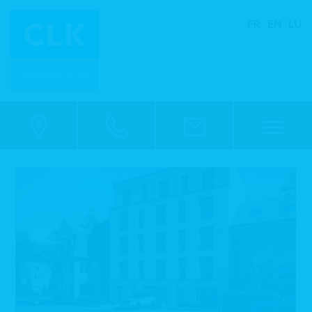
FR
EN
LU