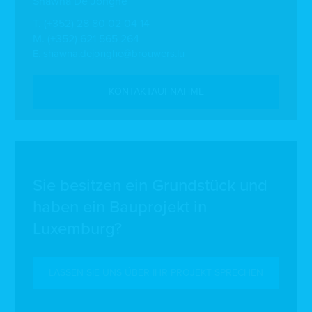
Shawna De Jonghe
T.
(+352) 28 80 02 04 14
M.
(+352) 621 565 264
E.
shawna.dejonghe@brouwers.lu
KONTAKTAUFNAHME
Sie besitzen ein Grundstück und
haben ein Bauprojekt in
Luxemburg?
LASSEN SIE UNS ÜBER IHR PROJEKT SPRECHEN