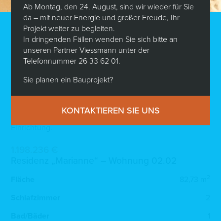
Ihnen gerne zur Verfügung: Shawna De Jonghe unter
Ab Montag, den 24. August, sind wir wieder für Sie
(+352) 621 565 264.
da – mit neuer Energie und großer Freude, Ihr
Projekt weiter zu begleiten.
Verkaufspreis: 1.198.236 Eur.*.
In dringenden Fällen wenden Sie sich bitte an
unseren Partner Viessmann unter der
*inkl. 3% MwSt. (vorbehaltlich der Annahme durch die
Telefonnummer 26 33 62 01.
Administration de l’Enregistrement et Domaines).
Die Maklergebühren werden von der verkaufenden Partei
Sie planen ein Bauprojekt?
getragen.
Die Bilder sind nicht vertraglich bindend.
KONTAKTIEREN SIE UNS
Visualisierungen der Innenräume als Vorschlag für die
Einrichtung.
1.198.236 €
Residenz „Marianne“ – Wohnung 02.02
2
Fläche
82,73 m
Schlafzimmer
2
Bad/Bäder
1