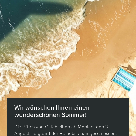
Combilift-System für 65.000 € zzgl. MwSt. zu erwerben.
* Die Pluspunkte der Residenz :
– Ideale Lage in Luxemburg-Belair, die ein angenehmes
Lebensumfeld bietet.
– AAA-Passivbauweise mit niedrigem Energieverbrauch
– Fußbodenheizung in allen Wohnräumen
– kontrollierte mechanische Belüftung
– Luft-Wasser-Wärmepumpe mit Sonnenkollektoren
– elektrische Jalousien
– Anstrich inbegriffen
– große Auswahl an hochwertigen Oberflächen
– persönliche Begleitung durch einen Innenarchitekten
bei der Auswahl der Ausführungen im Preis inbegriffen
Das Viertel Belair bietet Ihnen ein ideales Lebensumfeld
Wir wünschen Ihnen einen
für die Familie und befindet sich in der Nähe von
wunderschönen Sommer!
Geschäften und Annehmlichkeiten, der Internationalen
Schule, dem Parc de Merl und dem Hyperzentrum.
Die Büros von CLK bleiben ab Montag, den 3.
Für weitere Informationen und einen Termin stehe ich
August, aufgrund der Betriebsferien geschlossen.