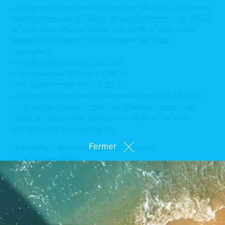
– ein geräumiges Wohnzimmer von ±39,45 m² mit einem
Wohnzimmer von ±17,59 m², einem Esszimmer von ±15,07
m² und einer offenen Küche von ±6,79 m². Ein erster
Balkon von ±4,89 m² ist von diesem Raum aus
zugänglich.
– ein Abstellraum von ± 0,77 m².
– ein separates WC von ± 1,58 m².
– ein Badezimmer von ± 5,30 m².
– ein erstes Schlafzimmer/Arbeitszimmer von ± 8,17 m².
– ein zweites Schlafzimmer mit Ankleidezimmer von
±17,64 m². Ein zweiter Balkon von ±4,89 m² ist vom
Schlafzimmer aus zugänglich.
Fermer
* Ebenfalls in diesem Angebot enthalten:
– ein privater Keller
– eine gemeinsame Waschküche
– ein gemeinsamer Fahrradraum
– ein gemeinsamer Müllraum
– Zugang zum Gemeinschaftsgarten
Es besteht die Möglichkeit, einen Innenparkplatz im