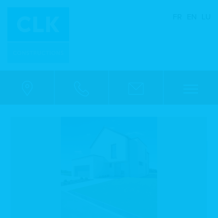
FR
EN
LU