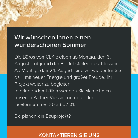
Besichtigen Sie
unser Musterhaus
Bauen Sie
Ihr Haus nach Ihrem Stil
Wir wünschen Ihnen einen
wunderschönen Sommer!
Möchten Sie sich für Ihr zukünftiges Zuhause
inspirieren lassen? Entdecken Sie unser Savoir-faire,
Die Büros von CLK bleiben ab Montag, den 3.
indem Sie eine Online-Tour durch ein CLK-Haus
August, aufgrund der Betriebsferien geschlossen.
machen. Möchten Sie mehr erfahren?
Ab Montag, den 24. August, sind wir wieder für Sie
da – mit neuer Energie und großer Freude, Ihr
Projekt weiter zu begleiten.
In dringenden Fällen wenden Sie sich bitte an
VEREINBAREN SIE EINEN TERMIN
unseren Partner Viessmann unter der
Telefonnummer 26 33 62 01.
Sie planen ein Bauprojekt?
360°-Besichtigung
KONTAKTIEREN SIE UNS