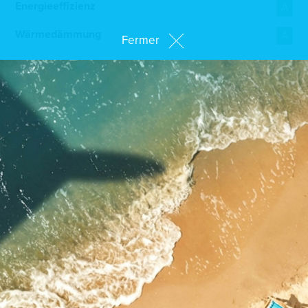
Energieeffizienz
A
Wärmedämmung
A
Fermer
Beschreibung
Erdgeschoss: Eingangsbereich mit Garderobe, eine
Garage für 2 Autos, 2 Außenstellplätze, ein
Hauswirtschaftsraum, ein separates WC, eine offene
Küche, die in einen großzügigen Ess- und Wohnbereich
übergeht, mit einer großen Terrasse auf der Rückseite,
die zum Garten führt.
Obergeschoss: ein Flurbereich, eine Mezzanine als
Arbeitsbereich, zwei Schlafzimmer mit Zugang zu einem
Duschbad und ein großes Elternschlafzimmer mit
eigenem Bad.