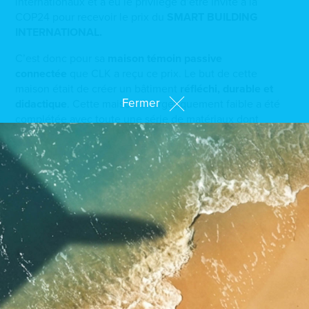
internationaux et a eu le privilège d’être invité à la
COP24 pour recevoir le prix du
SMART BUILDING
INTERNATIONAL.
C’est donc pour sa
maison témoin passive
connectée
que CLK a reçu ce prix. Le but de cette
maison était de créer un bâtiment
réfléchi, durable et
Fermer
didactique
. Cette maison énergétiquement faible a été
complétée avec toute une série de matériaux dont
notamment un
système complet en domotique sans-fil
EnOcean
. Cette technologique qui fonctionne sans pile
ni câblage et qui n’émet que très peu d’ondes permet à
l’habitant d’avoir un
contrôle constant sur sa
consommation
et le prévient en cas de défaillance par
exemple. Par ailleurs, la maison connectée offre un
certain confort supplémentaire à l’habitant étant donné
qu’elle va
optimiser la consommation
de l’habitation en
la protégeant de la surchauffe par exemple par des volets
qui vont automatiquement se déclencher.
La question environnementale est aujourd’hui au centre