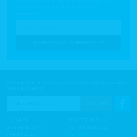
Recevez toutes les informations pratiques sur la
construction en vous inscrivant à notre
Newsletter.
JE M'INSCRIS À LA NEWSLETTER
Restez informé en vous inscrivant à notre newsletter ou suivez-
nous sur Facebook
JE M'ABONNE
CLK S.À.R.L
Tél :
(+352) 88 82 01
2 zone industrielle
Fax : (+352) 88 83 30
L-9166 Mertzig
info@clk.lu