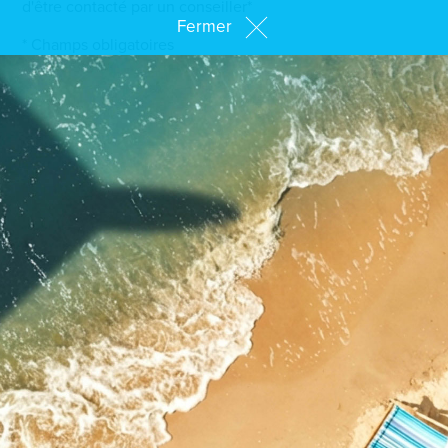
d'être contacté par un conseiller*
Fermer
* Champs obligatoires
ENVOYER MA DEMANDE
Venez nous rencontrer dans
notre Showroom