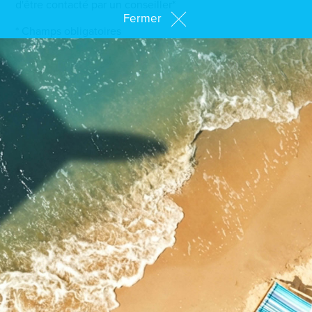
d'être contacté par un conseiller*
Fermer
* Champs obligatoires
ENVOYER MA DEMANDE
Venez nous rencontrer dans
notre Showroom