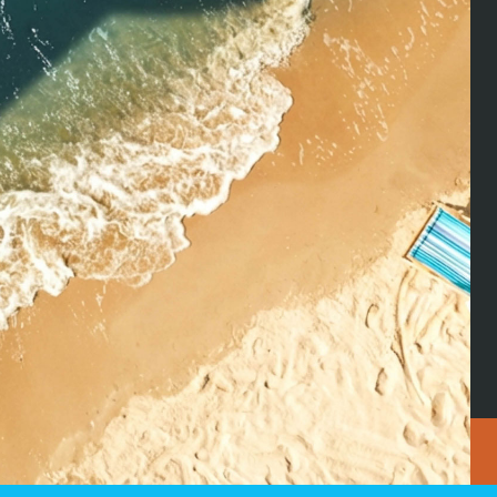
ire votre propre projet ? L’événement est une belle occasion po
Team CLK et Team Brouwers sont sur place pour vous la faire déco
e nouveau chez vous.
manche (25 mai)
7390 Blaschette
joindre ? Cliquez sur le lien ci-dessous pour vous inscrire :
ertes
s liés aux mesures fiscales prolongées. Pour une acquisition dans
iciez du «Bëllegen Akt» à raison de 40.000 € par personne* et de
’avez pas encore utilisé une partie de votre crédit d’impôt.