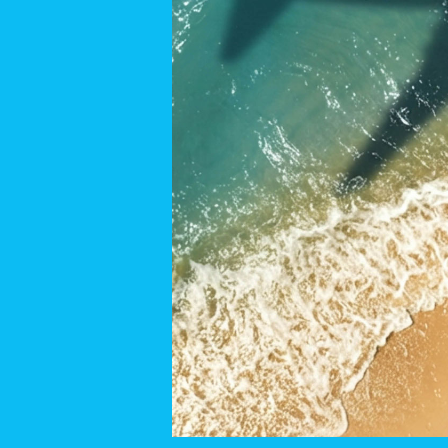
salles de bains.
Vous préférez constru
votre future maison. 
Venez découvrir votr
Réservez la date !
Samedi (24 mai) & Di
11H – 18H
Adresse :
20, Im Herbstfeld, L-
Souhaitez-vous nous re
Inscription portes ouv
Profitez des avantage
juin 2025, vous bénéf
*dans le cas où vous n