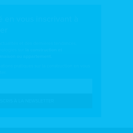
 en vous inscrivant à
er
tualités et des dernières tendances,
nologies sur
la construction et
 maison ou appartement.
ations pratiques sur la construction en vous
ter.
NSCRIS À LA NEWSLETTER