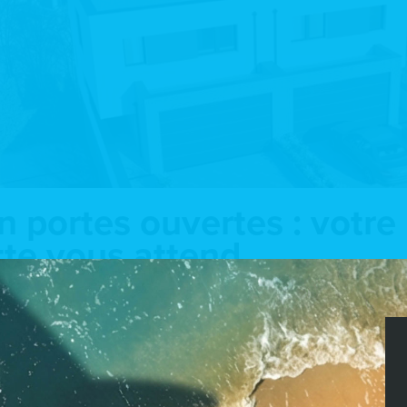
on portes ouvertes : votr
tte vous attend
us ouvre les portes d’une magnifique maison les
24 et 25 mai 
lée libre de 3 côtés qui est mise en vente et prête à devenir 
e maison passive, située dans un lieu calme, offre de très beaux
le luminosité naturelle en plus d’une jolie vue dégagée à l’arrièr
ne surface totale de ±204,09 m², dont ±172,53 m² de surface ha