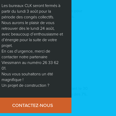
Les bureaux CLK seront fermés à
ur vous inspirer et vous donner des idées pour
partir du lundi 3 août pour la
uvrir et répondre à toutes vos questions.
période des congés collectifs.
Nous aurons le plaisir de vous
retrouver dès le lundi 24 août,
avec beaucoup d’enthousiasme et
d’énergie pour la suite de votre
projet.
En cas d’urgence, merci de
contacter notre partenaire
Viessmann au numéro 26 33 62
01.
Nous vous souhaitons un été
magnifique !
Un projet de construction ?
 le cadre d’une résidence principale, avant le 30
s frais d’enregistrements à 3,5% au lieu des 7%.
CONTACTEZ-NOUS