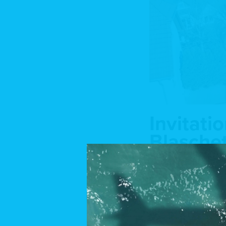
Invitati
Blasche
CLK Constructions vo
C’est une maison jume
par la team CLK, cett
et bénéficie d’une bel
La maison dispose d’u