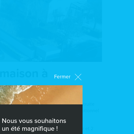
e maison à
Fermer
2025.
votre home sweet home dès demain. Construite
 volumes avec un niveau de finition exceptionnel
e.
Nous vous souhaitons
un été magnifique !
bitable et propose 4 chambres à coucher et 2