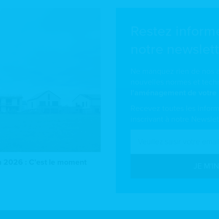
Restez informé
notre newslett
Ne manquez rien de nos ac
nouvelles normes et tech
l'aménagement de votre
Recevez toutes les inform
inscrivant à notre Newslet
 2026 : C’est le moment
JE M'I