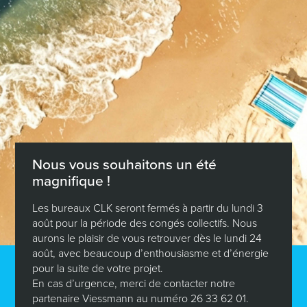
Nouvelles mesures logement au Luxembourg en 2026 :
C’est le moment idéal pour concrétiser votre projet
immobilier !
Nous vous souhaitons un été
Restez informé en vous
magnifique !
inscrivant à notre
Les bureaux CLK seront fermés à partir du lundi 3
août pour la période des congés collectifs. Nous
newsletter
aurons le plaisir de vous retrouver dès le lundi 24
août, avec beaucoup d’enthousiasme et d’énergie
Ne manquez rien de nos actualités et des
pour la suite de votre projet.
dernières tendances, nouvelles normes et
En cas d’urgence, merci de contacter notre
technologies sur
la construction et
partenaire Viessmann au numéro 26 33 62 01.