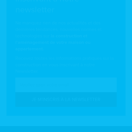
newsletter
Ne manquez rien de nos actualités et des
dernières tendances, nouvelles normes et
technologies sur
la construction et
l'aménagement de votre maison ou
appartement.
Recevez toutes les informations pratiques sur la
construction en vous inscrivant à notre
Newsletter.
JE M'INSCRIS À LA NEWSLETTER