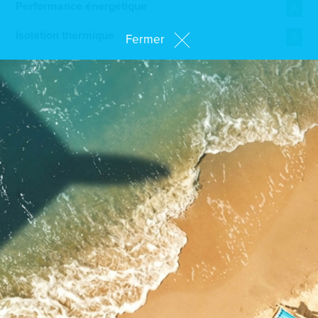
Performance énergétique
A
Isolation thermique
A
Fermer
Description
Sous-sol : grand garage pouvant accueillir jusqu’à 6
voitures, buanderie, local technique et une cave
Rez-de-chaussée : hall d’entrée, W.C. séparé, bureau,
cuisine ouverte sur le salon et la salle à manger, garage
pour 2 voitures et 2 emplacements extérieurs
Premier étage : hall de nuit, 2 chambres, une salle de
douche, une chambre parentale avec dressing et salle de
bain privative
Visitez notre
maison témoin