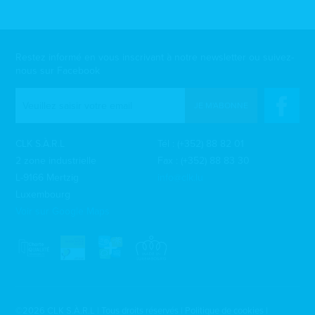
Restez informé en vous inscrivant à notre newsletter ou suivez-
nous sur Facebook
JE M'ABONNE
CLK S.À.R.L
Tél :
(+352) 88 82 01
2 zone industrielle
Fax : (+352) 88 83 30
L-9166 Mertzig
info@clk.lu
Luxembourg
Voir sur Google Maps
©2026 CLK S.À.R.L | Tous droits réservés |
Politique de cookies
|