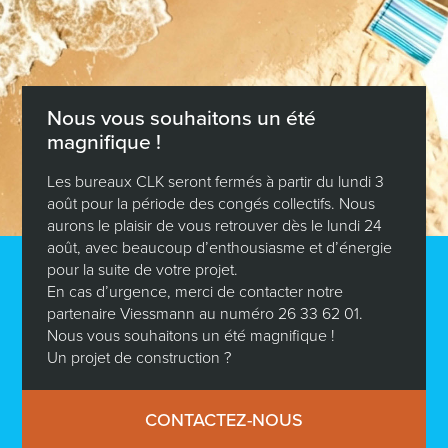
Visitez
une de nos maisons
clé en main
Nous vous souhaitons un été
Pour vous faire une idée de ce à quoi pourrait
magnifique !
ressembler votre future maison et vous donner un
aperçu de notre savoir-faire, nous vous invitons à
Les bureaux CLK seront fermés à partir du lundi 3
visiter en ligne une maison construite par CLK. Envie
août pour la période des congés collectifs. Nous
d’en savoir plus ?
aurons le plaisir de vous retrouver dès le lundi 24
août, avec beaucoup d’enthousiasme et d’énergie
pour la suite de votre projet.
En cas d’urgence, merci de contacter notre
PRENDRE RENDEZ-VOUS
partenaire Viessmann au numéro 26 33 62 01.
Nous vous souhaitons un été magnifique !
Un projet de construction ?
Visite 360°
CONTACTEZ-NOUS