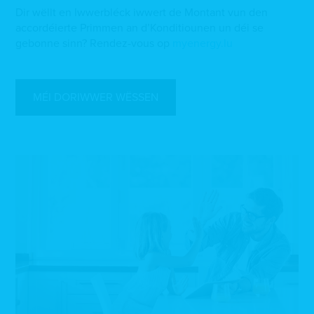
Dir wëllt en Iwwerbléck iwwert de Montant vun den
accordéierte Primmen an d’Konditiounen un déi se
gebonne sinn? Rendez-vous op
myenergy.lu
MÉI DORIWWER WËSSEN