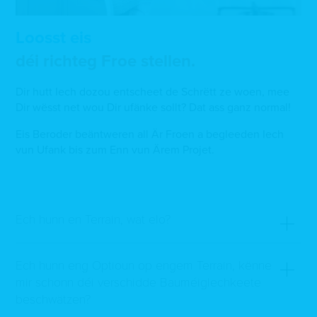
Loosst eis
déi richteg Froe stellen.
Dir hutt Iech dozou entscheet de Schrëtt ze woen, mee
Dir wësst net wou Dir ufänke sollt? Dat ass ganz normal!
Eis Beroder beäntweren all Är Froen a begleeden Iech
vun Ufank bis zum Enn vun Ärem Projet.
Ech hunn en Terrain, wat elo?
Ech hunn eng Optioun op engem Terrain, kënne
mir schonn déi verschidde Bauméiglechkeete
beschwätzen?