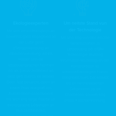
Ekologieexperten
Um neitste Stand vun
der Technologie
Mir sinn ëmweltfrëndlech an
dowéinst ganz engagéiert an
Mir sinn eng vun den éischte
der Lutte géint
Gesellschaften zu
d'Verschwendung an
Lëtzebuerg déi d'BIM
d'Äerderwiermung. All eis
Technologie (Building
Haiser sinn de
Information Modeling) an der
lëtzebuergeschen Normen
Konstruktioun vu
no als passiv zertifiéiert an
schlësselfäerdegen Haiser
dëst gëtt duerch ee Blower
integréiert huet. Dat erlaabt
Door Test beluecht, deen an
eis en nenneswäerten
eisem Präis abegraff ass.
Zäitgewënn op de
Ausserdeem proposéiere
Chantieren, souwéi eng
mir Iech eng large Palette un
präzis Käschterechnung.
ekologesche Léisungen an
Eko-zertifiéierten,