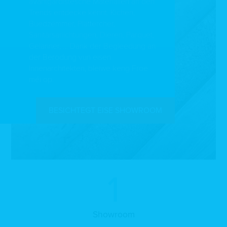
avantgardistesche Materialien an den
Trends entdecke kënnt. Kichen,
Buedzëmmer, Plättercher,
Sanitärsariichtungen, Dieren, Parquet,
Gelänner, … Dank der Begleedung an
der Berodung vun eisen
Innenarchitekten, bleiwe keng Froe
méi op.
BESICHTEGT EISE SHOWROOM
1
Showroom