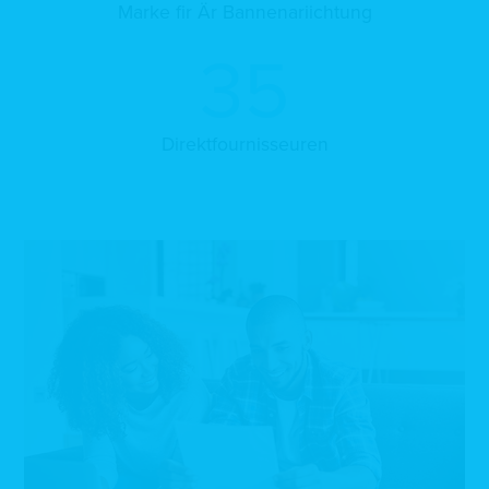
Marke fir Är Bannenariichtung
35
Direktfournisseuren