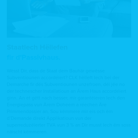
Staatlech Hëllefen
fir d'Passivhaus.
Wësst Dir, dass de Staat dem Bauhär gewësse
Subventiounen accordéiert? CLK hëlleft Iech bei der
Demarche fir dës Subventiounen unzefroen, déi jëe no
der technescher Installatioun an Ärem Haus accordéiert
ginn. An et gëtt nach besser, mir garantéieren Iech den
Energiepass vun Ärem Doheem a réechen Äre
Primmendossier an. Sou këmmere mir eis och ëm
d’Demande direkt Applikatioun vun der
superreduzéierter TVA vun 3 % an Dir musst Iech ëm soss
näischt këmmeren.