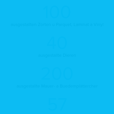
100
ausgestallten Zorten u Parquet, Laminat a Vinyl
40
ausgestallte Dieren
200
ausgestallte Mauer- a Buedemplättercher
57