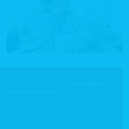
Dir wëllt de Sprong woen an
Äert eegent
Haus baue loossen
? Är Sich huet en Enn,
bei eis sidd Dir richteg. Vum ursprüngleche
Konzept vun Ärem Haus bis hin zur
Ariichtung stellen Iech eis Equippe vun
Experten hir Kreativitéit an hiren Knowhow