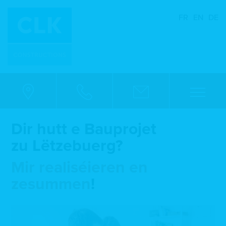
FR
EN
DE
Dir hutt e Bauprojet
zu Lëtzebuerg?
Mir realiséieren en
zesummen
!