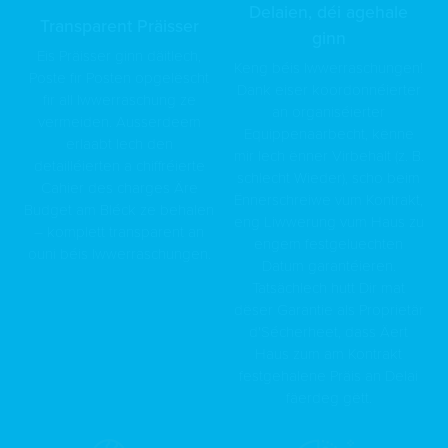
Delaien, déi agehale
Transparent Präisser
ginn
Eis Präisser ginn däitlech,
Keng béis Iwwerraschungen!
Poste fir Posten opgelëscht
Dank eiser koordonnéierter
fir all Iwwerraschung ze
an organiséierter
vermeiden. Ausserdeem
Equippenaarbecht, kënne
erlaabt Iech den
mir Iech ënner Virbehalt (z. B.
detailléierten a chiffréierte
schlecht Wieder), scho beim
Cahier des charges Äre
Ënnerschreiwe vum Kontrakt,
Budget am Bléck ze behalen
eng Liwwerung vum Haus zu
– komplett transparent an
engem festgeluechten
ouni béis Iwwerraschungen.
Datum garantéieren.
Tatsächlech hutt Dir mat
dëser Garantie als Proprietär
d'Sécherheet, dass Äert
Haus zum am Kontrakt
festgehalene Präis an Delai
fäerdeg gëtt.