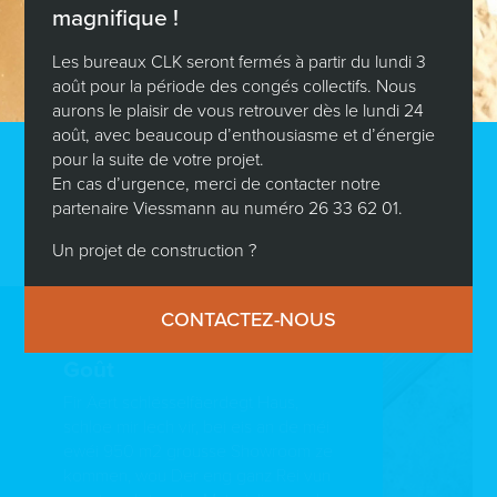
magnifique !
Les bureaux CLK seront fermés à partir du lundi 3
août pour la période des congés collectifs. Nous
aurons le plaisir de vous retrouver dès le lundi 24
ECH WËLL KONTAKTÉIERT GINN
août, avec beaucoup d’enthousiasme et d’énergie
pour la suite de votre projet.
En cas d’urgence, merci de contacter notre
Dir wielt!
partenaire Viessmann au numéro 26 33 62 01.
Un projet de construction ?
CONTACTEZ-NOUS
Ee grousse Choix fir all
Goût
Fir Äert schlësselfäerdegt Haus,
schloe mir Iech vir, bei eis an de méi
ewéi 950 m2 grousse Showroom ze
kommen, wou Der eng ganz Rei vun