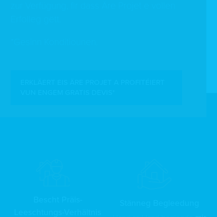
zur Verfügung, fir dass Äre Projet e vollen
Erfolleg gëtt.
*Gesinn Konditiounen.
ERKLÄERT EIS ÄRE PROJET A PROFITÉIERT
VUN ENGEM GRATIS DEVIS*
Bescht Präis-
Stänneg Begleedung
Leeschtungs-Verhältnis