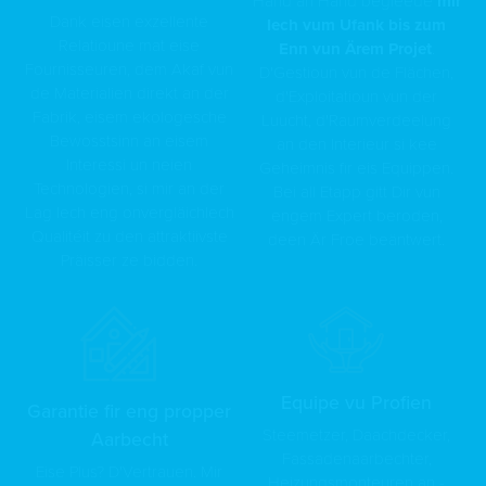
Hand an Hand begleede
mir
Dank eisen exzellente
Iech vum Ufank bis zum
Relatioune mat eise
Enn vun Ärem Projet
.
Fournisseuren, dem Akaf vun
D'Gestioun vun de Flächen,
de Materialien direkt an der
d'Exploitatioun vun der
Fabrik, eisem ekologesche
Luucht, d'Raumverdeelung
Bewosstsinn an eisem
an den Interieur si kee
Interessi un neien
Geheimnis fir eis Equippen.
Technologien, si mir an der
Bei all Etapp gitt Dir vun
Lag Iech eng onvergläichlech
engem Expert beroden,
Qualitéit zu den attraktiivste
deen Är Froe beäntwert.
Präisser ze bidden.
Equipe vu Profien
Garantie fir eng propper
Steemetzer, Daachdecker,
Aarbecht
Fassadenaarbechter,
Eise Plus? D'Vertrauen. Mir
Heizungsmonteuren an -