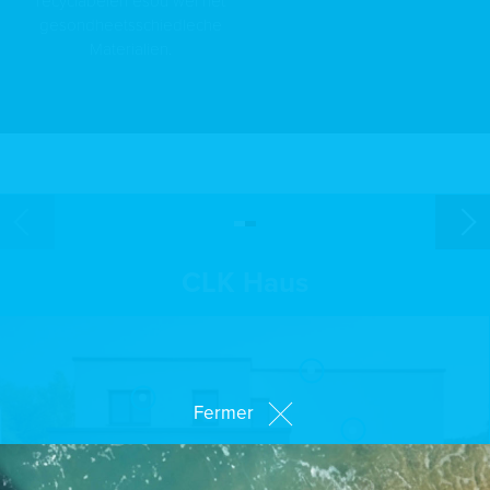
recyclabelen esou wéi net
gesondheetsschiedleche
Materialien.
CLK Haus
Fermer