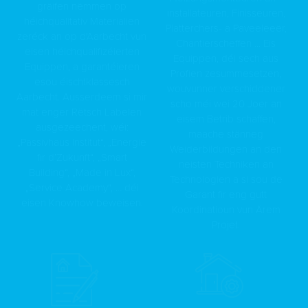
gräifen nëmmen op
installateuren, Finisseuren,
héichqualitativ Materialien
Plätterchers- a Paveeleeër,
zeréck an op d'Aarbecht vun
Chantierscheffen ... Eis
eisen héichqualifizéierten
Equippen, déi sech aus
Equippen, a garantéieren
Profien zesummesetzen,
esou éischtklassesch
wouvunner verschiddener
Aarbecht. Ausserdeem si mir
scho méi wei 20 Joer an
mat enger Rëtsch Labelen
eisem Betrib schaffen,
ausgezeechent, wéi:
maache stänneg
„Passivhaus Institut“, „Energie
Weiderbildungen an den
fir d’Zukunft“, „Smart
neisten Techniken an
Building“, „Made in Lux“,
Technologien a si sou de
„Service Academy“, … déi
Garant fir eng gutt
eisen Knowhow beweisen.
Koordinatioun vun Ärem
Projet.