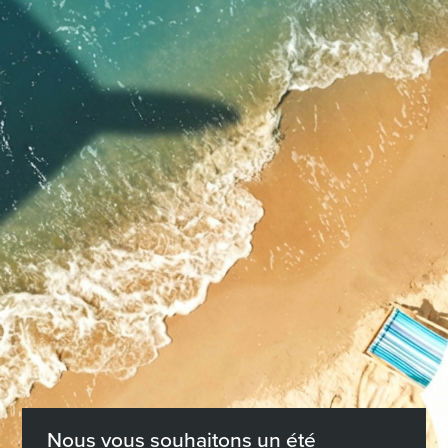
CLK Bausystem
Eis Diech
Eis Bausseschräinerei
Eis Garage Dieren
Nous vous souhaitons un été