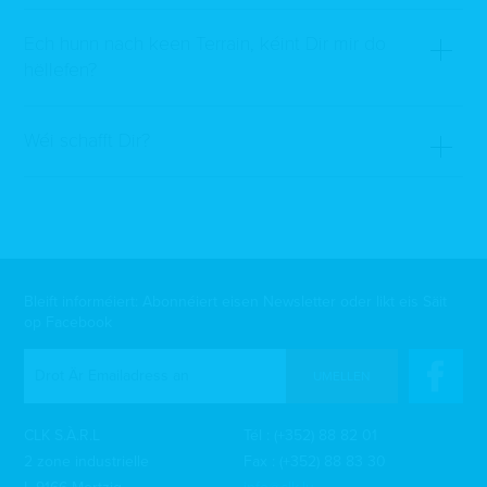
Ech hunn nach keen Terrain, kéint Dir mir do
hëllefen?
Wéi schafft Dir?
Bleift informéiert: Abonnéiert eisen Newsletter oder likt eis Säit
op Facebook
UMELLEN
CLK S.À.R.L
Tél :
(+352) 88 82 01
2 zone industrielle
Fax : (+352) 88 83 30