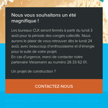
Chauffagistes qualifiés CDI (H/F)
Nous vous souhaitons un été
magnifique !
Chefs d’équipes chauffagistes CDI (H/F)
Les bureaux CLK seront fermés à partir du lundi 3
août pour la période des congés collectifs. Nous
aurons le plaisir de vous retrouver dès le lundi 24
Manoeuvres maçons CDI (H/F)
août, avec beaucoup d’enthousiasme et d’énergie
pour la suite de votre projet.
En cas d’urgence, merci de contacter notre
Maçons qualifiés B1 + B 2 + B3 CDI (H/F)
partenaire Viessmann au numéro 26 33 62 01.
Un projet de construction ?
Chefs d’équipes maçons G CDI (H/F)
CONTACTEZ-NOUS
Bleift informéiert: Abonnéiert eisen Newsletter oder likt eis Säit
op Facebook