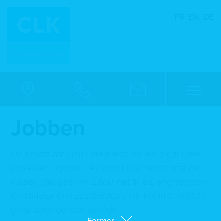
FR
EN
DE
Jobben
Dir schafft am Bau? Mellt Iech ab elo a gitt Deel
vun eiser Equipe! Hei fannt Dir d’Lëscht mat de
Plazen, déi opstinn. Zéckt net fir eis eng spontan
Kandidatur eranzeschécken, mir komme villäicht
ganz séier op Iech zeréck.
Fermer