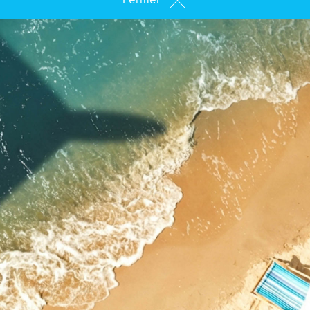
ASSISTANT ADMINITRATIF COMPTABLE
(M/F/D) CDI Temps Partiel
CONDUCTEUR DE TRAVAUX – GROS
OEUVRE & PARACHEVEMENT (H/F) – CDI
ASSISTANT ADMINITRATIF ACHATS (M/F/D)
CDI Temps Partiel
Couvreurs qualifiés B1 + B 2 + B3 CDI (H/F)
Chefs d’équipes couvreurs G CDI (H/F)