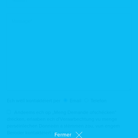
Ech wëll kontaktéiert per
Email
Telefon
Andeems ech op „Meng Demande ofschécken“
drécken, erlaaben ech d'Veraarbechtung vu menge
perséinlechen Donneën a stëmmen zou, vun engem
Beroder kontaktéiert ze ginn*
Fermer