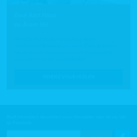
Baut Äert Haus
no Ärem Stil
Wëllt Dir Iech fir Äert zukünfteg Heem
inspiréieren? Entdeckt eis Savoir Faire andeems
Dir en Online-Tour duerch e CLK Haus maacht.
Interesséiert fir méi ze entdecken?
RENDEZ-VOUS HUELEN
Bleift informéiert: Abonnéiert eisen Newsletter oder likt eis Säit
op Facebook