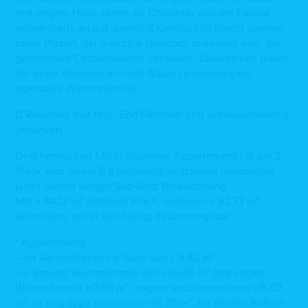
mat engem Haus, deem säi Charakter vun der Fassad
erhale bleift, an dat duerch d’Kontinuitéit tëscht deenen
zwee Plazen, déi duerch e Glasdach markéiert sinn, déi
gemeinsam Circulatiounen ophuelen. Zousätzlech droen
déi oppe Volumen an helle Raum zu engem ganz
agreabele Wunnraum bäi.
D’Residenz mat High-End Finishen gëtt schlësselfäerdeg
geliwwert.
Dëst herrlechen 1-Schlofkummer Appartement läit um 2.
Stack vum Gebai B a profitéiert vu schéine natierleche
Liicht wéinst senger Süd-West Belaaschtung.
Mat ± 84,12 m² nëtzlech Fläch, dorënner ± 82,73 m²
Wunnfläch, ass et wéi follegt zesummegesat:
* Appartement:
– en Aganksberäich a Gank vun ± 9,82 m²
– e grousst Wunnzëmmer vun ±39,45 m² mat engem
Wunnzëmmer ±17,59 m², engem Iesszëmmer vun ±15,07
m² an eng oppe Kichen vun ±6,79 m². En éischte Balkon