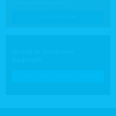
E.
shawna.dejonghe@brouwers.lu
KONTAKTÉIERT GINN
Dir hutt en Terrain an e
Bauprojet?
LOOSST EIS IWWERT ÄRE PROJET SCHWÄTZEN