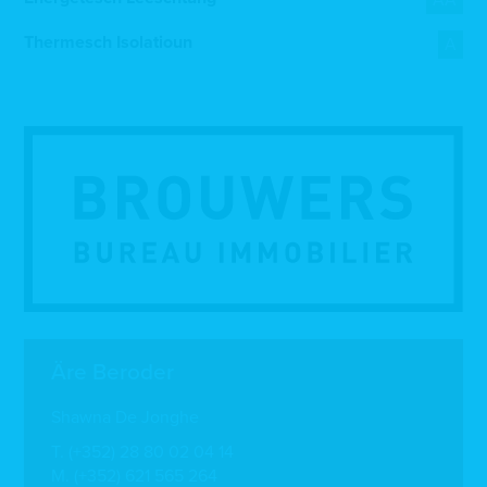
Thermesch Isolatioun
A
Äre Beroder
Shawna De Jonghe
T.
(+352) 28 80 02 04 14
M.
(+352) 621 565 264