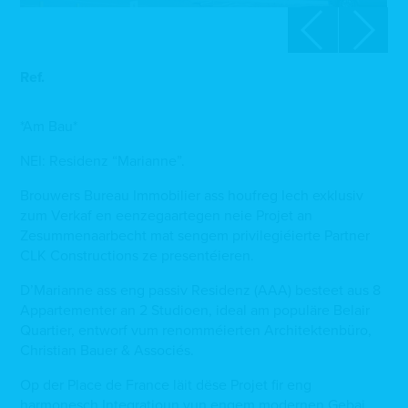
Ref.
*Am Bau*
NEI: Residenz “Marianne”.
Brouwers Bureau Immobilier ass houfreg Iech exklusiv
zum Verkaf en eenzegaartegen neie Projet an
Zesummenaarbecht mat sengem privilegiéierte Partner
CLK Constructions ze presentéieren.
D’Marianne ass eng passiv Residenz (AAA) besteet aus 8
Appartementer an 2 Studioen, ideal am populäre Belair
Quartier, entworf vum renomméierten Architektenbüro,
Christian Bauer & Associés.
Op der Place de France läit dëse Projet fir eng
harmonesch Integratioun vun engem modernen Gebai