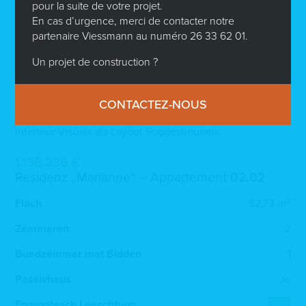
pour la suite de votre projet.
Verkafspräis: 1.198.236 EUR.*
En cas d’urgence, merci de contacter notre
partenaire Viessmann au numéro 26 33 62 01.
* 3% TVA abegraff (ënnerleien der Akzeptanz vun der
Aschreiwung an Domains Administration).
Un projet de construction ?
Agence Fraisen sinn d’Verantwortung vun der verkafen
Partei.
CONTACTEZ-NOUS
Net-kontraktuell Visuals.
Interieur Visuals als Layout Suggestiounen.
1.198.236 €
Residenz „Marianne“ – Appartement 02.02
2
Fläch
82,73 m
Zëmmeren
2
Buedzëmmer mat Bidden
1
Passivhaus
Jo
Energetesch Leeschtung
AA