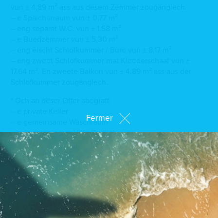
vun ± 4,89 m² ass aus dësem Zëmmer zougänglech.
– e Späicherraum vun ± 0,77 m²
– eng separat W.C. vun ± 1,58 m²
– e Buedzëmmer vun ± 5,30 m²
– eng éischt Schlofkummer / Büro vun ± 8,17 m²
– eng zweet Schlofkummer mat Kleederschaaf vun ±
17,64 m². En zweete Balkon vun ± 4,89 m² ass aus der
Schlofkummer zougänglech.
* Och an dëser Offer abegraff:
– e private Keller
Fermer
– e gemeinsame Wäschraum
– eng gemeinsam Vëlo Beräich
– e gemeinsame Dreckraum
– Zougang zum gemeinsame Gaart
Méiglechkeet fir eng Indoor Parkplaz am Combilift
System fir eng Betrag vun 65.000 € exclusiv TVA ze
kréien
* D’Virdeeler vun der Residenz: