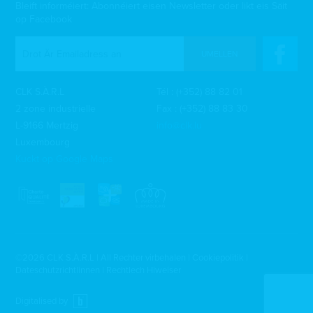
Bleift informéiert: Abonnéiert eisen Newsletter oder likt eis Säit
op Facebook
UMELLEN
CLK S.À.R.L
Tél :
(+352) 88 82 01
2 zone industrielle
Fax : (+352) 88 83 30
L-9166 Mertzig
info@clk.lu
Luxembourg
Kuckt op Google Maps
©2026 CLK S.À.R.L | All Rechter virbehalen |
Cookiepolitik
|
Dateschutzrichtlinnen
|
Rechtlech Hiweiser
Digitalised by