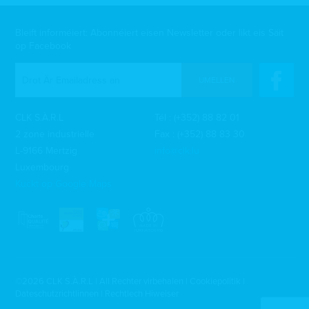
Bleift informéiert: Abonnéiert eisen Newsletter oder likt eis Säit
op Facebook
UMELLEN
CLK S.À.R.L
Tél :
(+352) 88 82 01
2 zone industrielle
Fax : (+352) 88 83 30
L-9166 Mertzig
info@clk.lu
Luxembourg
Kuckt op Google Maps
©2026 CLK S.À.R.L | All Rechter virbehalen |
Cookiepolitik
|
Dateschutzrichtlinnen
|
Rechtlech Hiweiser