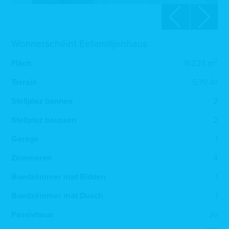
Wonnerschéint Eefamilljenhaus
2
Fläch
167,23 m
Terrain
5,70 Ar
Stellplaz bannen
2
Stellplaz baussen
2
Garage
1
Zëmmeren
4
Buedzëmmer mat Bidden
1
Buedzëmmer mat Dusch
1
Passivhaus
Jo