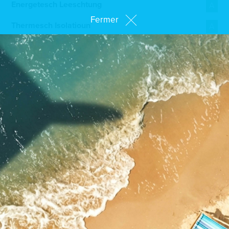
Energetesch Leeschtung
A
Fermer
Thermesch Isolatioun
A
Beschreiwung
Wonnerschéint Eefamilljenhaus mat 4 Kummeren setzt
sech folgend zesummen:
Rez-de-chaussée : Entrée, separat Toilette, oppe
Kichen, déi op de Living an d’Iesszëmmer zougeet mat
Blëck op Terrass an de Gaard
Éischte Stack: Buedezëmmer, 2 Schloofzëmmer, 1
Büro/kleng Kummer, een Eltrenschloofzëmmer mat
Dressing an privat Buedzëmmer mat Dusch
Besichtegt eist Musterhaus