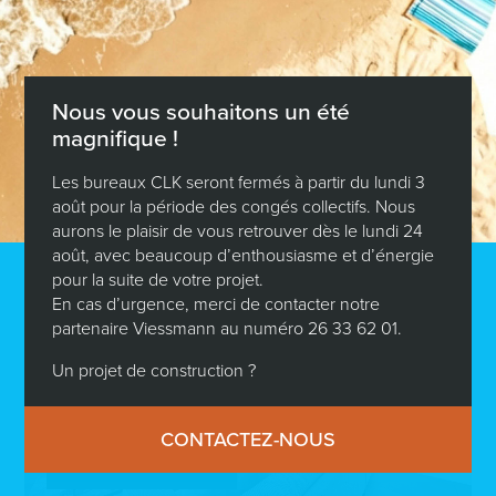
Baut Äert Haus
no Ärem Stil
Nous vous souhaitons un été
Wëllt Dir Iech fir Äert zukünfteg Heem inspiréieren?
magnifique !
Entdeckt eis Savoir Faire andeems Dir en Online-
Tour duerch e CLK Haus maacht. Interesséiert fir méi
Les bureaux CLK seront fermés à partir du lundi 3
ze entdecken?
août pour la période des congés collectifs. Nous
aurons le plaisir de vous retrouver dès le lundi 24
août, avec beaucoup d’enthousiasme et d’énergie
pour la suite de votre projet.
RENDEZ-VOUS HUELEN
En cas d’urgence, merci de contacter notre
partenaire Viessmann au numéro 26 33 62 01.
Un projet de construction ?
360°-Visitt
CONTACTEZ-NOUS
3D-VISITT STARTEN