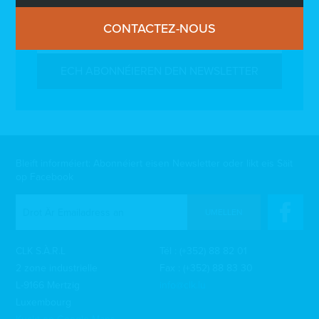
d’praktesch Informatiounen iwwert d’Bauen.
CONTACTEZ-NOUS
ECH ABONNÉIEREN DEN NEWSLETTER
Bleift informéiert: Abonnéiert eisen Newsletter oder likt eis Säit
op Facebook
UMELLEN
CLK S.À.R.L
Tél :
(+352) 88 82 01
2 zone industrielle
Fax : (+352) 88 83 30
L-9166 Mertzig
info@clk.lu
Luxembourg