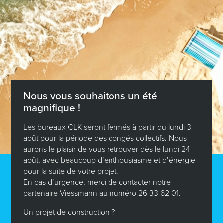
Nei Wunnengsmoossnamen zu Lëtzebuerg am Joer
2026: Elo ass de perfekte Moment, Ären
Immobilieprojet ze verwierklechen!
Nous vous souhaitons un été
Abonnéiert eisen
magnifique !
Newsletter a bleift
Les bureaux CLK seront fermés à partir du lundi 3
août pour la période des congés collectifs. Nous
informéiert
aurons le plaisir de vous retrouver dès le lundi 24
août, avec beaucoup d’enthousiasme et d’énergie
Verpasst keng Neiegkeeten, nei Trends, nei
pour la suite de votre projet.
Normen an Technologien iwwer d’Konstruktioun
En cas d’urgence, merci de contacter notre
an d’Ariichtung vun Ärem Haus oder
partenaire Viessmann au numéro 26 33 62 01.
Appartement.
Un projet de construction ?
Mellt Iech fir eisen Newsletter un an Dir kritt all