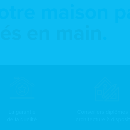
otre maison p
lés en main
.
La garantie
Conseillers diplômés
de la qualité
architecture à disposi