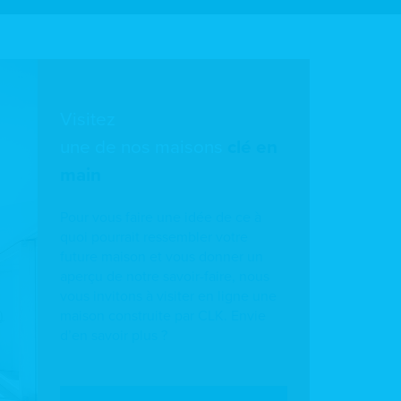
Visitez
une de nos maisons
clé en
main
Pour vous faire une idée de ce à
quoi pourrait ressembler votre
future maison et vous donner un
aperçu de notre savoir-faire, nous
vous invitons à visiter en ligne une
maison construite par CLK. Envie
d’en savoir plus ?