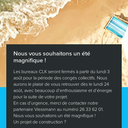
Bonnevoie bénéficie d’une situation idéale à proximité
de toutes les commodités tout en restant légèrement à
l’écart de l’agitation urbaine. Très apprécié pour son
ambiance un peu bohème et très cosmopolite, le quartier
en pleine mutation attire ceux qui recherchent un lieu de
vie très agréable.
Pour plus de renseignements et organiser un rdv, je me
tiens à votre disposition : Shawna DE JONGHE au (+352)
Nous vous souhaitons un été
621 565 264
magnifique !
Prix de vente : 793.000 Eur.*
Les bureaux CLK seront fermés à partir du lundi 3
août pour la période des congés collectifs. Nous
*TVA 3% inclus (sous réserve d’acceptation par
aurons le plaisir de vous retrouver dès le lundi 24
l’Administration de l’Enregistrement et Domaines).
août, avec beaucoup d’enthousiasme et d’énergie
Les frais d’agence sont à la charge de la partie
pour la suite de votre projet.
venderesse.
En cas d’urgence, merci de contacter notre
Visuels non contractuels.
partenaire Viessmann au numéro 26 33 62 01.
Visuels d’intérieur en suggestion d’aménagement.
Nous vous souhaitons un été magnifique !
Un projet de construction ?