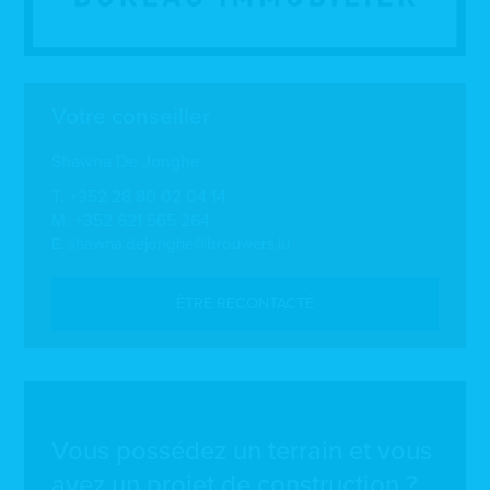
Votre conseiller
Shawna De Jonghe
T.
+352 28 80 02 04 14
M.
+352 621 565 264
E.
shawna.dejonghe@brouwers.lu
ÊTRE RECONTACTÉ
Vous possédez un terrain et vous
avez un projet de construction ?