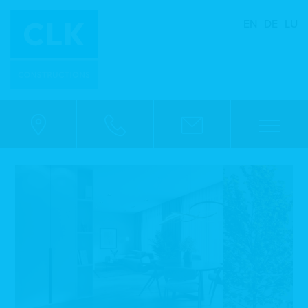
EN
DE
LU