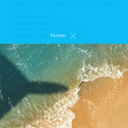
– un séjour/cuisine de ± 34,62 m² avec accès à un balcon
de ± 6,00 m²
– un w.c. séparé de ± 1,32 m²
– une salle de bain de ± 4,27 m²
– une première chambre de ± 14,26 m²
Fermer
– une deuxième chambre de ± 10,29 m²
* Les plus de la résidence :
– situation optimale, agréable cadre de vie
– construction passive AAA à faible consommation
d’énergie
– chauffage au sol dans toutes les pièces de vie
– ventilation mécanique contrôlée
– pompe-à-chaleur air-eau avec panneaux solaires
– stores électriques
– peinture incluse
– grand choix de finitions de haute qualité
Les appartements de la résidence sont livrés clés en main
aux finitions haut de gamme.