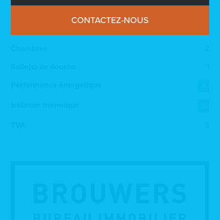
793 000 €
Résidence « Polybe » – Appartement Lot A1-3
CONTACTEZ-NOUS
2
Surface
71 m
Chambres
2
Salle(s) de douche
1
Performance énergétique
A
Isolation thermique
A
TVA
3