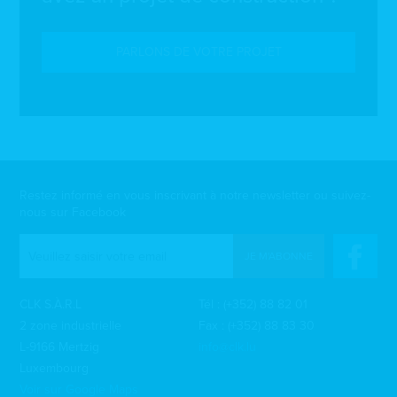
PARLONS DE VOTRE PROJET
Restez informé en vous inscrivant à notre newsletter ou suivez-
nous sur Facebook
JE M'ABONNE
CLK S.À.R.L
Tél :
(+352) 88 82 01
2 zone industrielle
Fax : (+352) 88 83 30
L-9166 Mertzig
info@clk.lu
Luxembourg
Voir sur Google Maps